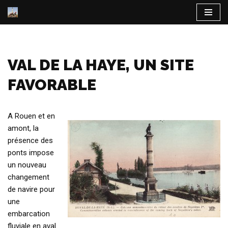
Aller
au
contenu
VAL DE LA HAYE, UN SITE
FAVORABLE
A Rouen et en
amont, la
présence des
ponts impose
un nouveau
changement
de navire pour
une
embarcation
fluviale en aval