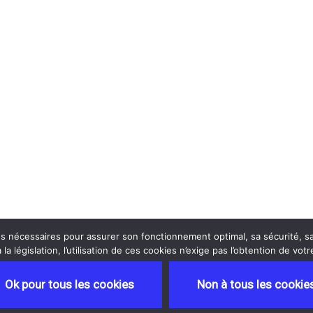
es nécessaires pour assurer son fonctionnement optimal, sa sécurité, sa
a législation, l’utilisation de ces cookies n’exige pas l’obtention de vo
Ok pour tous les cookies
Non à tous les cookie