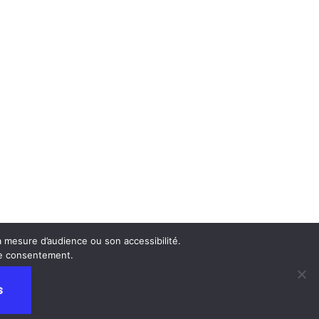
 mesure d’audience ou son accessibilité.
tre consentement.
s
Privacy and Terms
contactez nous