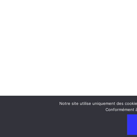
Notre site utilise uniquement des cooki
Conformément à l
Neve
| Propulsé par
WordPress