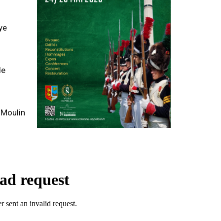
ye
de
 Moulin