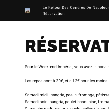
Le Retour Des Cendres De Napoléo
Aller
Réservation
au
contenu
RÉSERVA
Pour le Week-end Impérial, vous avez la possib
Les repas sont à 20€, et a 12€ pour les moins
Samedi midi : sangria, paella, fromage, pâtisse
Samedi soir : sangria, poulet basquaise, froma
Dimanche midi : sangria, poulet vallée d’auge,