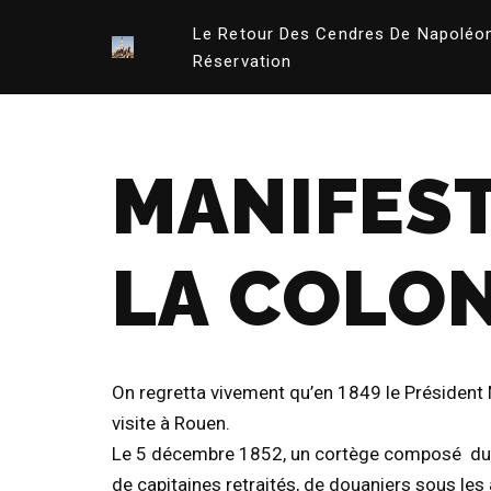
Le Retour Des Cendres De Napoléo
Aller
Réservation
au
contenu
MANIFES
LA COLO
On regretta vivement qu’en 1849 le Président 
visite à Rouen.
Le 5 décembre 1852, un cortège composé du Co
de capitaines retraités, de douaniers sous le